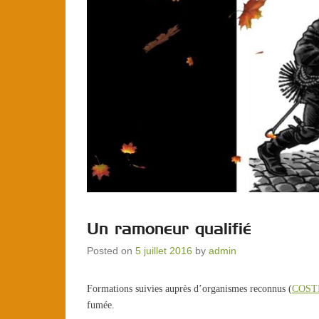
Un ramoneur qualifié
Posted on
5 juillet 2016
by
admin
Formations suivies auprès d’organismes reconnus (
COST
fumée.