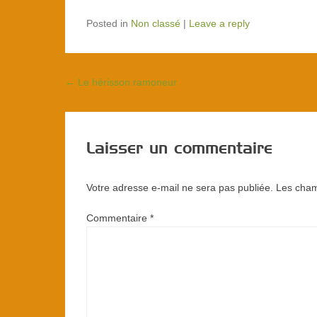
Posted in
Non classé
|
Leave a reply
←
Le hérisson ramoneur
Post navigation
Laisser un commentaire
Votre adresse e-mail ne sera pas publiée.
Les cham
Commentaire
*