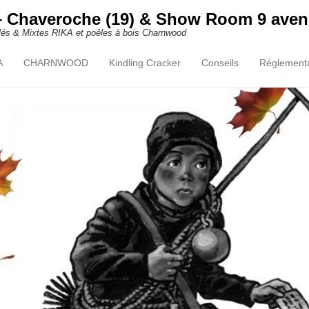
 Chaveroche (19) & Show Room 9 aven
ulés & Mixtes RIKA et poêles à bois Charnwood
A
CHARNWOOD
Kindling Cracker
Conseils
Réglementa