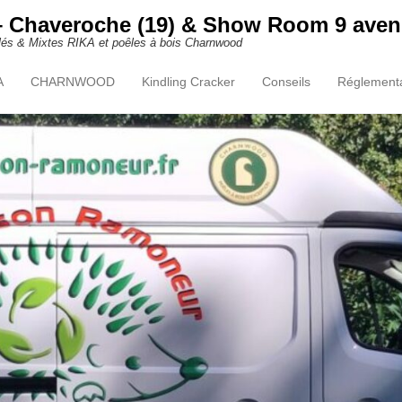
 Chaveroche (19) & Show Room 9 aven
ulés & Mixtes RIKA et poêles à bois Charnwood
A
CHARNWOOD
Kindling Cracker
Conseils
Réglementa